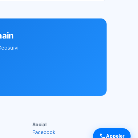
main
eosuivi
Social
Facebook
Appeler