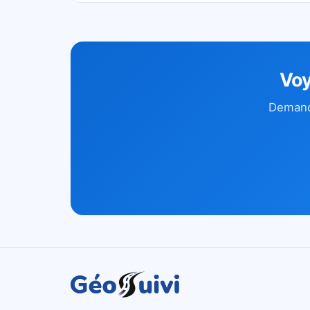
Voy
Demand