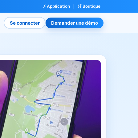
⚡ Application
|
🛒 Boutique
Se connecter
Demander une démo