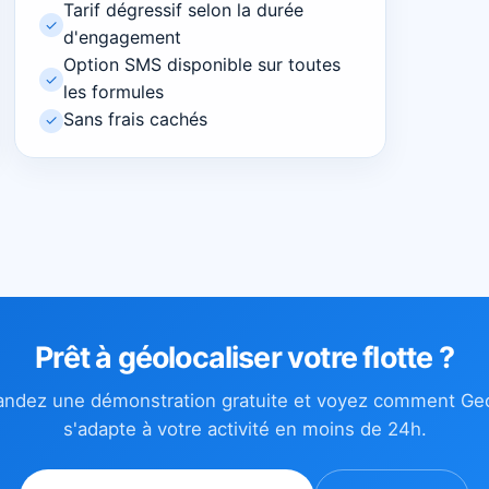
Tarif dégressif selon la durée
✓
d'engagement
Option SMS disponible sur toutes
✓
les formules
Sans frais cachés
✓
Prêt à géolocaliser votre flotte ?
ndez une démonstration gratuite et voyez comment Geo
s'adapte à votre activité en moins de 24h.