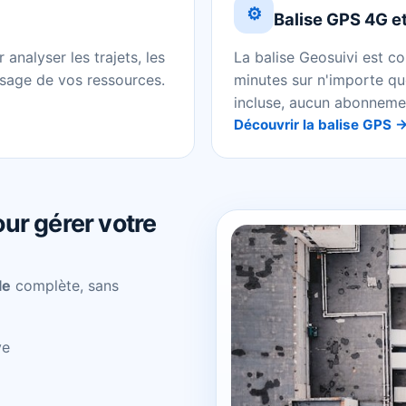
⚙️
Balise GPS 4G et
analyser les trajets, les
La balise Geosuivi est co
usage de vos ressources.
minutes sur n'importe q
incluse, aucun abonneme
Découvrir la balise GPS 
our gérer votre
le
complète, sans
ve