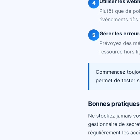
Utiliser les web
4
Plutôt que de po
événements dès q
Gérer les erreurs
5
Prévoyez des méca
ressource hors l
Commencez toujour
permet de tester s
Bonnes pratiques 
Ne stockez jamais vos
gestionnaire de secret
régulièrement les acc