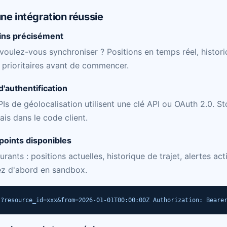
ne intégration réussie
oins précisément
oulez-vous synchroniser ? Positions en temps réel, historiq
ux prioritaires avant de commencer.
d'authentification
Is de géolocalisation utilisent une clé API ou OAuth 2.0. S
ais dans le code client.
points disponibles
rants : positions actuelles, historique de trajet, alertes act
ez d'abord en sandbox.
s?resource_id=xxx&from=2026-01-01T00:00:00Z Authorization: Beare