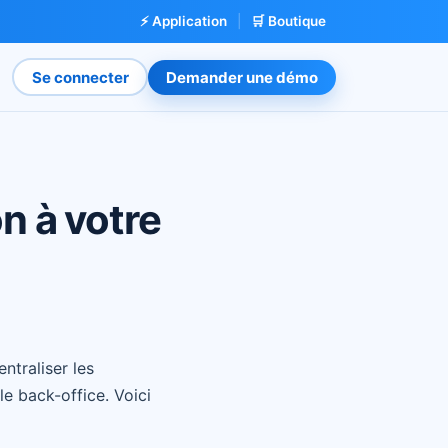
⚡ Application
|
🛒 Boutique
Se connecter
Demander une démo
n à votre
traliser les
e back-office. Voici