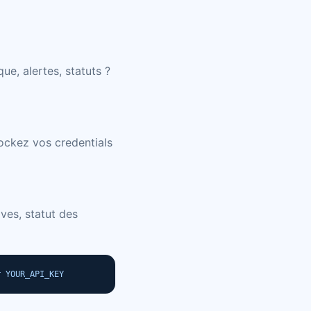
ue, alertes, statuts ?
tockez vos credentials
ives, statut des
r YOUR_API_KEY