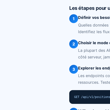
Les étapes pour u
Définir vos bes
1
Quelles données v
Identifiez les fl
Choisir le mode 
2
La plupart des AP
côté serveur, jam
Explorer les end
3
Les endpoints cou
ressources. Test
GET /api/v1/position